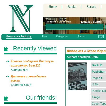
Home
Books
Serials
Detailed search
All books / CD search:
Browse new books by:
Title
Categories
Author
Recently viewed
Дипломат с этого бере
Author:
Храмцов Юрий
Краткие сообщения Института
Book ID:
археологии. Вып.220
Авилова Л.И.
Publisher:
Дипломат с этого берега:
Pages #:
роман
ISBN:
Храмцов Юрий
Publish Da
Our friends:
Tirage
Cover Type