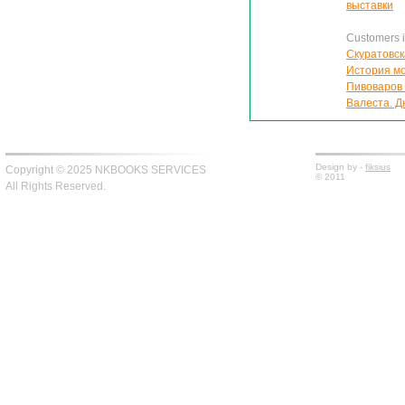
выставки
Customers in
Скуратовск
История мо
Пивоваров 
Валеста. Д
Design by -
fiksius
Copyright © 2025 NKBOOKS SERVICES
© 2011
All Rights Reserved.