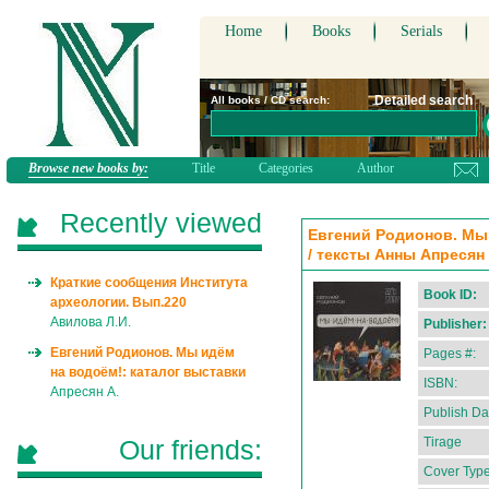
Home
Books
Serials
Detailed search
All books / CD search:
Browse new books by:
Title
Categories
Author
Recently viewed
Евгений Родионов. Мы 
/ тексты Анны Апресян
Краткие сообщения Института
Book ID:
археологии. Вып.220
Авилова Л.И.
Publisher:
Евгений Родионов. Мы идём
Pages #:
на водоём!: каталог выставки
ISBN:
Апресян А.
Publish Da
Our friends:
Tirage
Cover Type