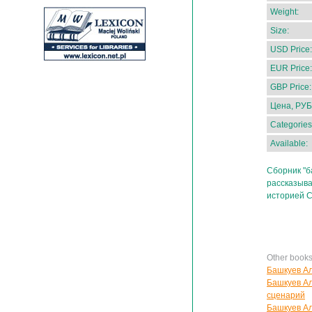
Weight:
Size:
USD Price:
EUR Price:
GBP Price:
Цена, РУБ
Categories
Available:
Сборник "б
рассказыва
историей 
Other book
Башкуев Ал
Башкуев Ал
сценарий
Башкуев Ал