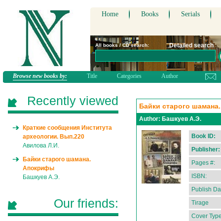
Home
Books
Serials
Detailed search
All books / CD search:
Browse new books by:
Title
Categories
Author
Recently viewed
Байки старого шамана
Author:
Башкуев А.Э.
Краткие сообщения Института
Book ID:
археологии. Вып.220
Авилова Л.И.
Publisher:
Байки старого шамана.
Pages #:
Апокрифы
ISBN:
Башкуев А.Э.
Publish Da
Our friends:
Tirage
Cover Type