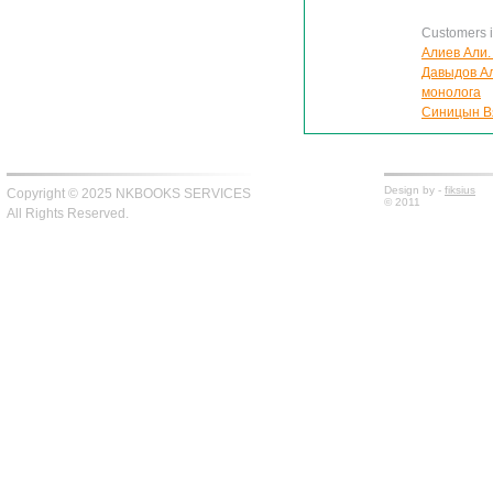
Customers in
Алиев Али. 
Давыдов Ал
монолога
Синицын Вя
Design by -
fiksius
Copyright © 2025 NKBOOKS SERVICES
© 2011
All Rights Reserved.