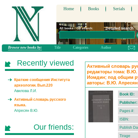
Home
Books
Serials
Detailed search
All books / CD search:
Browse new books by:
Title
Categories
Author
Recently viewed
Активный словарь русск
редакторы тома: В.Ю. 
Иомдин; под общим р
Краткие сообщения Института
авторы: В.Ю. Апресян,
археологии. Вып.220
Авилова Л.И.
Book ID:
Активный словарь русского
Publisher:
языка.
Апресян В.Ю.
Pages #:
ISBN:
Our friends:
Publish Da
Tirage