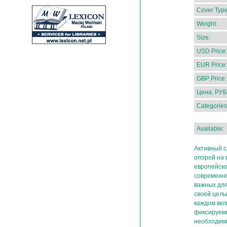
Cover Type
Weight:
Size:
USD Price:
EUR Price:
GBP Price:
Цена, РУБ
Categories
Available:
Активный с
опорой на 
европейско
современно
важных для
своей цель
каждом вкл
фиксируемы
необходимы