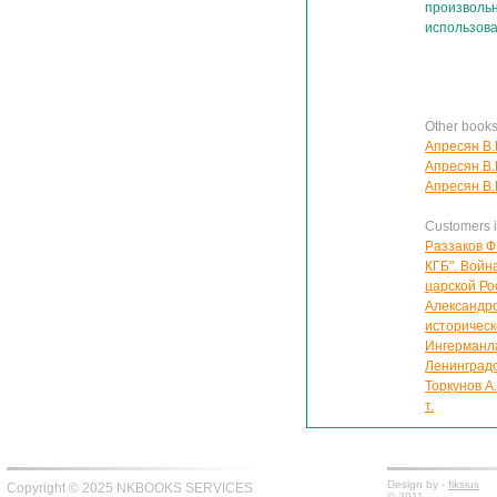
произвольн
использова
Other book
Апресян В.
Апресян В.
Апресян В.
Customers in
Раззаков Ф
КГБ". Войн
царской Р
Александро
историческ
Ингерманла
Ленинградск
Торкунов А
т.
Design by -
fiksius
Copyright © 2025 NKBOOKS SERVICES
© 2011