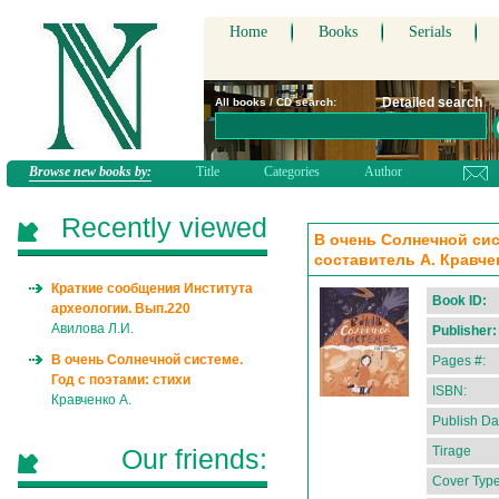
Home
Books
Serials
Detailed search
All books / CD search:
Browse new books by:
Title
Categories
Author
Recently viewed
В очень Солнечной сист
составитель А. Кравче
Краткие сообщения Института
Book ID:
археологии. Вып.220
Авилова Л.И.
Publisher:
В очень Солнечной системе.
Pages #:
Год с поэтами: стихи
ISBN:
Кравченко А.
Publish Da
Our friends:
Tirage
Cover Type