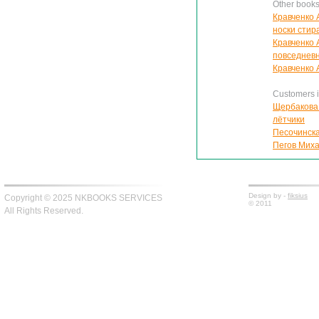
Other books
Кравченко 
носки стир
Кравченко 
повседнев
Кравченко 
Customers in
Щербакова
лётчики
Песочинска
Пегов Миха
Design by -
fiksius
Copyright © 2025 NKBOOKS SERVICES
© 2011
All Rights Reserved.