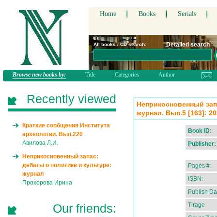
Home
Books
Serials
Detailed search
All books / CD search:
Browse new books by:
Title
Categories
Author
Recently viewed
Неприкосновенный запа
журнал. Вып.5 [163]: 2
Краткие сообщения Института
Book ID:
археологии. Вып.220
Авилова Л.И.
Publisher:
Неприкосновенный запас:
дебаты о политике и культуре:
Pages #:
журнал
ISBN:
Прохорова Ирина
Publish Da
Our friends:
Tirage