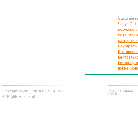
Customers in
Чирун С.Н.
ресурсного
стратегии 
патриотиче
монографи
Назаршоев 
центрально
Капканщико
войне: мо
Design by -
fiksius
Copyright © 2025 NKBOOKS SERVICES
© 2011
All Rights Reserved.