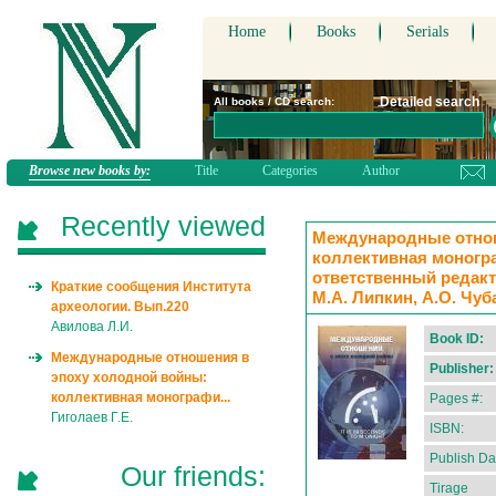
Home
Books
Serials
Detailed search
All books / CD search:
Browse new books by:
Title
Categories
Author
Recently viewed
Международные отнош
коллективная моногра
ответственный редакт
Краткие сообщения Института
М.А. Липкин, А.О. Чу
археологии. Вып.220
Авилова Л.И.
Book ID:
Международные отношения в
Publisher:
эпоху холодной войны:
коллективная монографи...
Pages #:
Гиголаев Г.Е.
ISBN:
Publish Da
Our friends:
Tirage