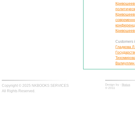
Кривошеев 
политическ
Кривошеев 
современно
конференци
Кривошеев 
Customers in
Гладкова Л
Государств
Тихомирова
Валиуллин 
Design by -
fiksius
Copyright © 2025 NKBOOKS SERVICES
© 2011
All Rights Reserved.