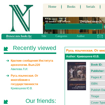
Home
Books
Serials
Detailed search
All books / CD search:
Browse new books by:
Title
Categories
Author
Recently viewed
Русь языческая. От мн
Author:
Кривошеев Ю.В.
Краткие сообщения Института
Book ID:
археологии. Вып.220
Авилова Л.И.
Publisher:
Русь языческая. От
Pages #:
многобожия к
ISBN:
государственности
Кривошеев Ю.В.
Publish Da
Tirage
Our friends:
Cover Type