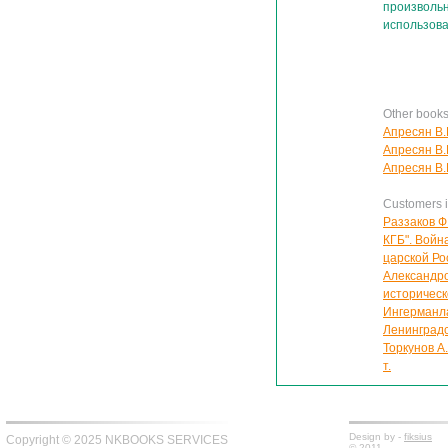
произвольн
использова
Other book
Апресян В.
Апресян В.
Апресян В.
Customers in
Раззаков Ф
КГБ". Войн
царской Р
Александро
историческ
Ингерманла
Ленинградск
Торкунов А
т.
Design by -
fiksius
Copyright © 2025 NKBOOKS SERVICES
© 2011