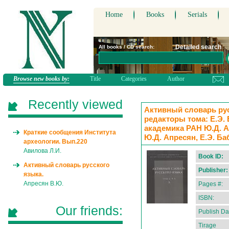
Home
Books
Serials
Detailed search
All books / CD search:
Browse new books by:
Title
Categories
Author
Recently viewed
Активный словарь русск
редакторы тома: Е.Э. 
академика РАН Ю.Д. А
Краткие сообщения Института
Ю.Д. Апресян, Е.Э. Ба
археологии. Вып.220
Авилова Л.И.
Book ID:
Активный словарь русского
Publisher:
языка.
Апресян В.Ю.
Pages #:
ISBN:
Our friends:
Publish Da
Tirage