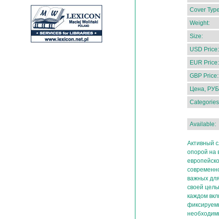
Cover Type
Weight:
Size:
USD Price:
EUR Price:
GBP Price:
Цена, РУБ
Categories
Available:
Активный с
опорой на 
европейско
современно
важных для
своей цель
каждом вкл
фиксируемы
необходимы