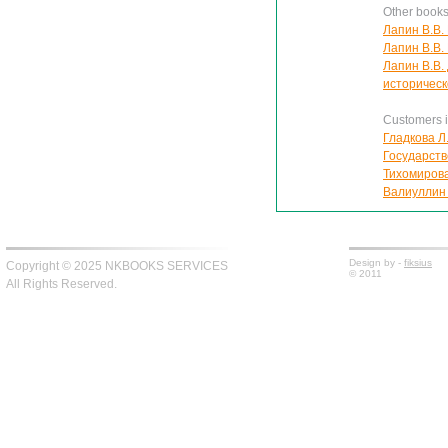
Other books
Лапин В.В. 
Лапин В.В. 
Лапин В.В.
историческ
Customers in
Гладкова Л
Государств
Тихомирова
Валиуллин 
Design by -
fiksius
Copyright © 2025 NKBOOKS SERVICES
© 2011
All Rights Reserved.