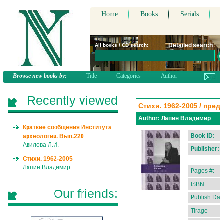
Home
Books
Serials
Detailed search
All books / CD search:
Browse new books by:
Title
Categories
Author
Recently viewed
Стихи. 1962-2005 / пр
Author:
Лапин Владимир
Краткие сообщения Института
Book ID:
археологии. Вып.220
Авилова Л.И.
Publisher:
Стихи. 1962-2005
Лапин Владимир
Pages #:
ISBN:
Our friends:
Publish Da
Tirage