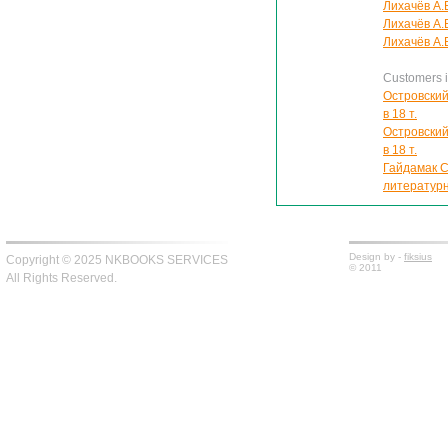
Лихачёв А.
Лихачёв А.
Лихачёв А.
Customers in
Островский
в 18 т.
Островский
в 18 т.
Гайдамак С
литературн
Design by -
fiksius
Copyright © 2025 NKBOOKS SERVICES
© 2011
All Rights Reserved.