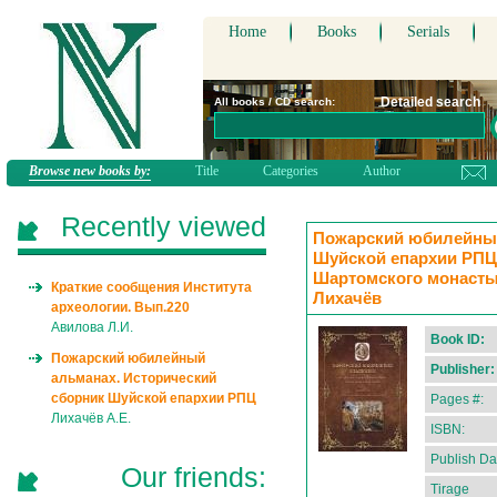
Home
Books
Serials
Detailed search
All books / CD search:
Browse new books by:
Title
Categories
Author
Recently viewed
Пожарский юбилейный
Шуйской епархии РПЦ.
Шартомского монастыр
Краткие сообщения Института
Лихачёв
археологии. Вып.220
Авилова Л.И.
Book ID:
Пожарский юбилейный
Publisher:
альманах. Исторический
сборник Шуйской епархии РПЦ
Pages #:
Лихачёв А.Е.
ISBN:
Publish Da
Our friends:
Tirage