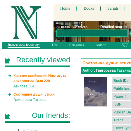
Home
Books
Serials
Detailed search
All books / CD search:
Browse new books by:
Title
Categories
Author
Recently viewed
Состояние души: стих
Author:
Григорьева Татьяна
Краткие сообщения Института
Book ID:
археологии. Вып.220
Авилова Л.И.
Publisher:
Состояние души: стихи
Pages #:
Григорьева Татьяна
ISBN:
Publish Da
Our friends:
Tirage
Cover Type