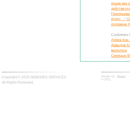
языке как 
действител
Григорьева
будет…": О
половине X
Customers in
Алиев Али. 
Давыдов Ал
монолога
Синицын Вя
Design by -
fiksius
Copyright © 2025 NKBOOKS SERVICES
© 2011
All Rights Reserved.