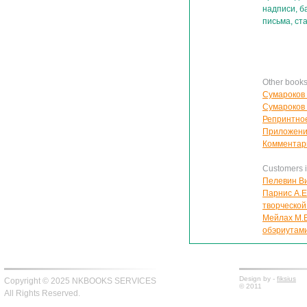
надписи, б
письма, ст
Other book
Сумароков 
Сумароков 
Репринтное
Приложение
Комментар
Customers in
Пелевин В
Парнис А.Е
творческой
Мейлах М.Б
обэриутам
Design by -
fiksius
Copyright © 2025 NKBOOKS SERVICES
© 2011
All Rights Reserved.