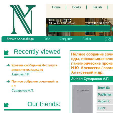
Home
Books
Serials
Detailed search
All books / CD search:
Browse new books by:
Title
Categories
Author
Recently viewed
Полное собрание сочин
оды, похвальные слов
панегирические произв
Краткие сообщения Института
Н.Ю. Алексеева / сос
археологии. Вып.220
Алексеевой и др.
Авилова Л.И.
Author:
Сумароков А.П.
Полное собрание сочинений: в
8 т.
Book ID:
Сумароков А.П.
Publisher:
Pages #:
Our friends:
ISBN: