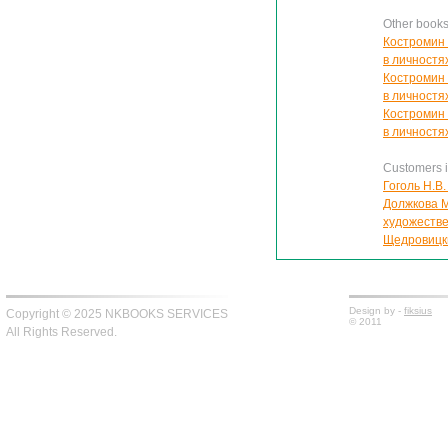
Other book
Костромин 
в личностя
Костромин 
в личностя
Костромин 
в личностя
Customers in
Гоголь Н.В
Должкова М
художеств
Щедровицки
Design by -
fiksius
Copyright © 2025 NKBOOKS SERVICES
© 2011
All Rights Reserved.