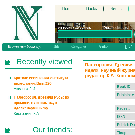
Home
Books
Serials
Detailed search
All books / CD search:
Browse new books by:
Title
Categories
Author
Recently viewed
Палеоросия. Древняя Р
идеях: научный журнал
редактор К.А. Костро
Краткие сообщения Института
археологии. Вып.220
Book ID:
Авилова Л.И.
Publisher:
Палеоросия. Древняя Русь: во
времени, в личностях, в
идеях: научный жу...
Pages #:
Костромин К.А.
ISBN:
Publish Da
Our friends:
Tirage