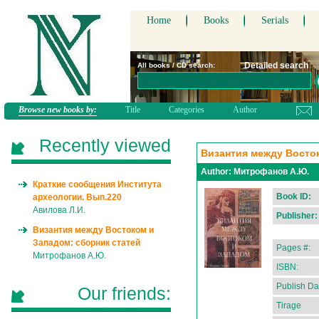
Home
Books
Serials
Detailed search
All books / CD search:
Browse new books by:
Title
Categories
Author
Recently viewed
Византия между Восток
Author:
Митрофанов А.Ю.
Краткие сообщения Института
Book ID:
археологии. Вып.220
Авилова Л.И.
Publisher:
Византия между Востоком и
Западом: сборник статей
Pages #:
Митрофанов А.Ю.
ISBN:
Publish Da
Our friends:
Tirage