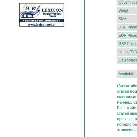
Cover Type
Weight:
Size:
USD Price:
EUR Price:
GBP Price:
Цена, РУБ
Categories
Available:
(Византийс
статей по
связанным 
Раннему С
Византийс
статей явл
права, орг
историогра
этническая