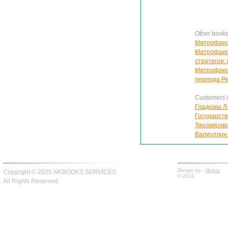
Other book
Митрофано
Митрофанов
стратегия:
Митрофанов
периода Ре
Customers in
Гладкова Л
Государств
Тихомирова
Валиуллин 
Design by -
fiksius
Copyright © 2025 NKBOOKS SERVICES
© 2011
All Rights Reserved.