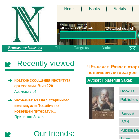
Home
Books
Serials
Detailed search
All books / CD search:
Browse new books by:
Title
Categories
Author
Recently viewed
Чёт-нечет. Раздел ста
новейшей литературе
Краткие сообщения Института
Author:
Прилепин Захар
археологии. Вып.220
Book ID:
Авилова Л.И.
Publisher:
Чёт-нечет. Раздел старинного
имения, или Пособие по
новейшей литератур...
Pages #:
Прилепин Захар
ISBN:
Publish Da
Our friends:
Tirage