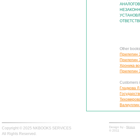
АНАЛОГОВ
НЕЗАКОНН
УСТАНОВ
ОТВЕТСТ
Other book
Прилепин З
Прилепин З
Хроника во
Прилепин З
Customers in
Гладкова Л
Государств
Тихомирова
Валиуллин 
Design by -
fiksius
Copyright © 2025 NKBOOKS SERVICES
© 2011
All Rights Reserved.