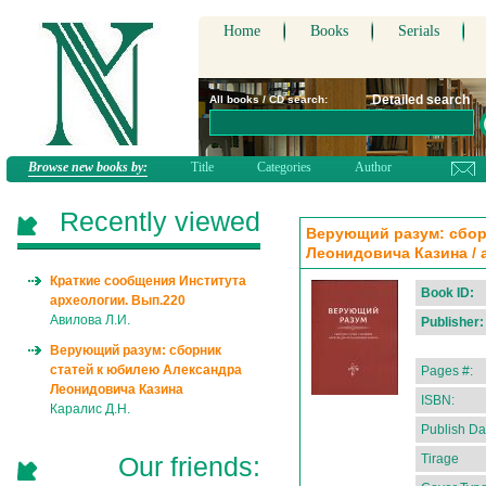
Home
Books
Serials
Detailed search
All books / CD search:
Browse new books by:
Title
Categories
Author
Recently viewed
Верующий разум: сбор
Леонидовича Казина / 
Краткие сообщения Института
Book ID:
археологии. Вып.220
Авилова Л.И.
Publisher:
Верующий разум: сборник
статей к юбилею Александра
Pages #:
Леонидовича Казина
ISBN:
Каралис Д.Н.
Publish Da
Our friends:
Tirage