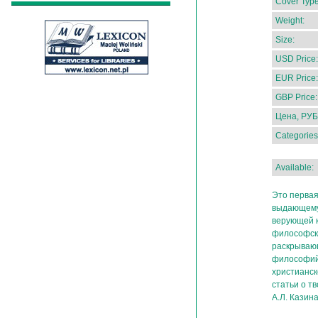
Cover Type
Weight:
Size:
USD Price:
EUR Price:
GBP Price:
Цена, РУБ
Categories
Available:
Это первая
выдающемус
верующей к
философска
раскрывающ
философий
христианск
статьи о т
А.Л. Казин