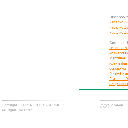
Other books
Каралис Дм
Каралис Дм
Каралис Дм
Customers in
Языкова И.
молитвенн
Мартинович
идентифика
основе мат
Республики
Егизарян Э
общинная 
Design by -
fiksius
Copyright © 2025 NKBOOKS SERVICES
© 2011
All Rights Reserved.