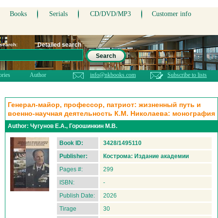
Books
Serials
CD/DVD/MP3
Customer info
Detailed search
 search:
Search
ories
Author
info@nkbooks.com
Subscribe to lists
Генерал-майор, профессор, патриот: жизненный путь и
военно-научная деятельность К.М. Николаева: монография
Author:
Чугунов Е.А., Горошинкин М.В.
Book ID:
3428/1495110
Publisher:
Кострома: Издание академии
Pages #:
299
ISBN:
-
Publish Date:
2026
Tirage
30