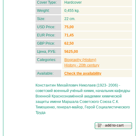
Cover Type:
Hardcover
Weight:
0,455 kg.
Size:
22 cm.
USD Price:
75,00
EUR Price:
71,45
GBP Price:
62,50
Цена, РУБ:
5625,00
Categories:
Biography (History)
History - 20th century
Available:
Check the availability
Константин Михайлович Николаев (1923- 2006) -
советский военный учёный-химик, начальник кафедры
Военной Краснознамённой академии химической
защиты имени Маршала Советского Союза С.К.
Тимошенко, генерал-майор, Герой Социалистического
Труда
add to cart