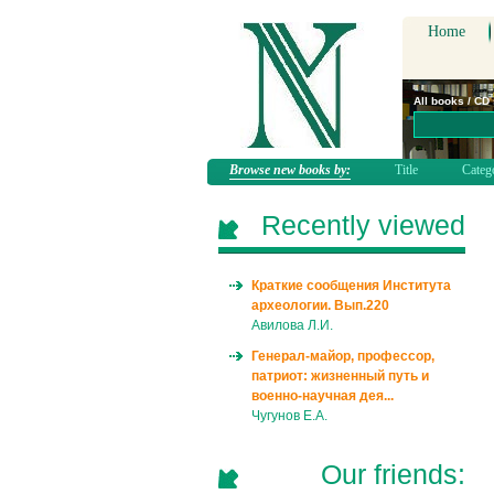
Home
All books / CD
Browse new books by:
Title
Categ
Recently viewed
Краткие сообщения Института
археологии. Вып.220
Авилова Л.И.
Генерал-майор, профессор,
патриот: жизненный путь и
военно-научная дея...
Чугунов Е.А.
Our friends: