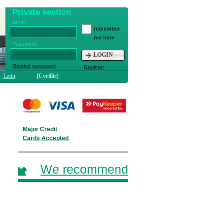
Private section
Email:
remember
me here
Password:
LOGIN
Remind password
Register
Latin
[Cyrillic]
Major Credit
Cards Accepted
We recommend