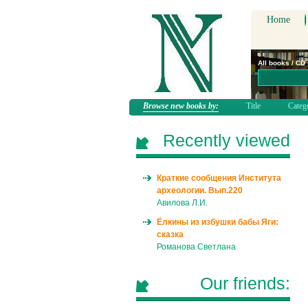
Home
All books / CD
Browse new books by:
Title
Categ
Recently viewed
Краткие сообщения Института
археологии. Вып.220
Авилова Л.И.
Ёлкины из избушки бабы Яги:
сказка
Романова Светлана
Our friends: