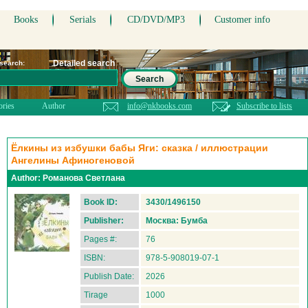
Books
Serials
CD/DVD/MP3
Customer info
Detailed search
 search:
Search
ories
Author
info@nkbooks.com
Subscribe to lists
Ёлкины из избушки бабы Яги: сказка / иллюстрации
Ангелины Афиногеновой
Author:
Романова Светлана
Book ID:
3430/1496150
Publisher:
Москва: Бумба
Pages #:
76
ISBN:
978-5-908019-07-1
Publish Date:
2026
Tirage
1000