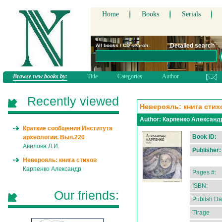
Home
Books
Serials
Detailed search
All books / CD search:
Browse new books by:
Title
Categories
Author
Recently viewed
Неверояль: книга стих
Author:
Карпенко Александ
Краткие сообщения Института
Book ID:
археологии. Вып.220
Авилова Л.И.
Publisher:
Неверояль: книга стихов
Карпенко Александр
Pages #:
ISBN:
Our friends:
Publish Da
Tirage