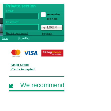
Private section
Email:
remember
me here
Password:
LOGIN
Remind password
Register
Latin
[Cyrillic]
Major Credit
Cards Accepted
We recommend