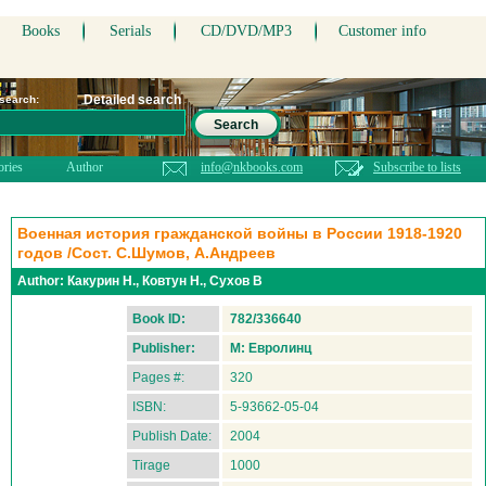
Books
Serials
CD/DVD/MP3
Customer info
Detailed search
 search:
Search
ories
Author
info@nkbooks.com
Subscribe to lists
Военная история гражданской войны в России 1918-1920
годов /Сост. С.Шумов, А.Андреев
Author:
Какурин Н., Ковтун Н., Сухов В
Book ID:
782/336640
Publisher:
М: Евролинц
Pages #:
320
ISBN:
5-93662-05-04
Publish Date:
2004
Tirage
1000