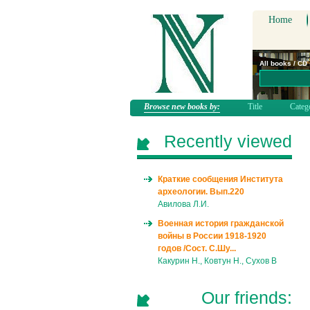
Home
All books / CD
Browse new books by:
Title
Categ
Recently viewed
Краткие сообщения Института
археологии. Вып.220
Авилова Л.И.
Военная история гражданской
войны в России 1918-1920
годов /Сост. С.Шу...
Какурин Н., Ковтун Н., Сухов В
Our friends: