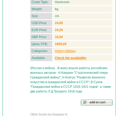
Cover Type:
Hardcover
Weight:
kg.
Size:
cm.
USD Price:
24,00
EUR Price:
19,20
GBP Price:
16,00
Цена, РУБ:
1800,00
Categories:
History-Military
Available:
Check the availability
(Россия и война) - В книгу вошли работы российских
военных авторов - Н.Какурин "Стратегический очерк
Гражданской войны"; Н.Ковтун "Развитие военного
искусства в гражданской войне в СССР"; В.Сухов
"Гражданская война в СССР 1918-1921 годов", а также
две работы Л.Д.Троцкого 1918 года
add to cart
Other books by Какурин Н: