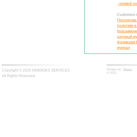
- первой п
Customers in
Прохорова 
политике и
Красавченк
научный ж
Конявская 
журнал
Design by -
fiksius
Copyright © 2025 NKBOOKS SERVICES
© 2011
All Rights Reserved.