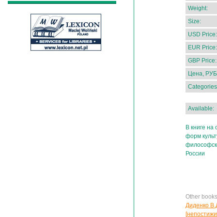
Weight:
Size:
USD Price:
EUR Price:
GBP Price:
Цена, РУБ
Categories
Available:
В книге на
форм куль
философско
России
Other books
Диденко В.
[непостижи