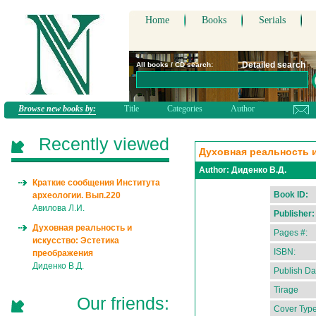
Home
Books
Serials
Detailed search
All books / CD search:
Browse new books by:
Title
Categories
Author
Recently viewed
Духовная реальность и
Author:
Диденко В.Д.
Краткие сообщения Института
Book ID:
археологии. Вып.220
Авилова Л.И.
Publisher:
Духовная реальность и
Pages #:
искусство: Эстетика
ISBN:
преображения
Диденко В.Д.
Publish Da
Tirage
Our friends:
Cover Type