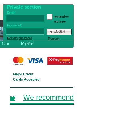
Private section
Email:
remember
me here
Password:
LOGIN
Remind password
Register
Latin
[Cyrillic]
Major Credit
Cards Accepted
We recommend