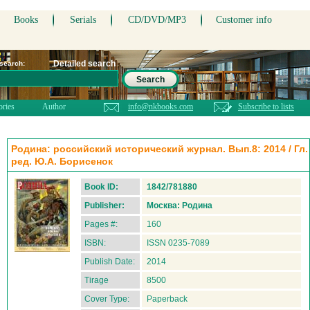
Books
Serials
CD/DVD/MP3
Customer info
Detailed search
 search:
Search
ories
Author
info@nkbooks.com
Subscribe to lists
Родина: российский исторический журнал. Вып.8: 2014 / Гл.
ред. Ю.А. Борисенок
Book ID:
1842/781880
Publisher:
Москва: Родина
Pages #:
160
ISBN:
ISSN 0235-7089
Publish Date:
2014
Tirage
8500
Cover Type:
Paperback