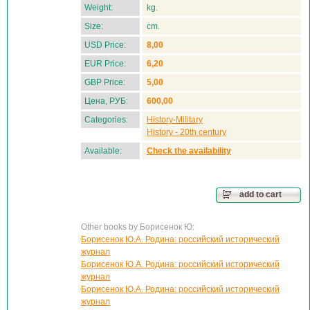
Weight:
kg.
Size:
cm.
USD Price:
8,00
EUR Price:
6,20
GBP Price:
5,00
Цена, РУБ:
600,00
Categories:
History-Military
History - 20th century
Available:
Check the availability
add to cart
Other books by Борисенок Ю:
Борисенок Ю.А. Родина: российский исторический
журнал
Борисенок Ю.А. Родина: российский исторический
журнал
Борисенок Ю.А. Родина: российский исторический
журнал