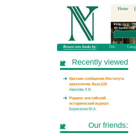
Home
All books / CD
Browse new books by:
Title
Categ
Recently viewed
Краткие сообщения Института
археологии. Вып.220
Авилова Л.И.
Родина: российский
исторический журнал
Борисенок Ю.А.
Our friends: