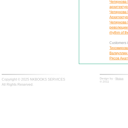
Чепкунова 
архитекту
Чепкунова 
Архитектур
Чепкунова
революции 
rhythm of t
Customers in
Тихомирова
Валиуллин 
Рясов Анат
Design by -
fiksius
Copyright © 2025 NKBOOKS SERVICES
© 2011
All Rights Reserved.