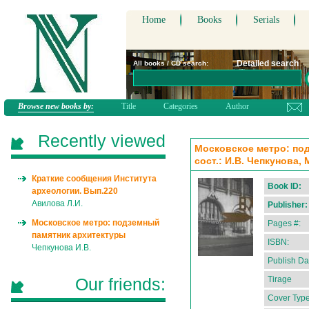
Home
Books
Serials
Detailed search
All books / CD search:
Browse new books by:
Title
Categories
Author
Recently viewed
Московское метро: под
сост.: И.В. Чепкунова,
Краткие сообщения Института
Book ID:
археологии. Вып.220
Авилова Л.И.
Publisher:
Московское метро: подземный
Pages #:
памятник архитектуры
ISBN:
Чепкунова И.В.
Publish Da
Our friends:
Tirage
Cover Type