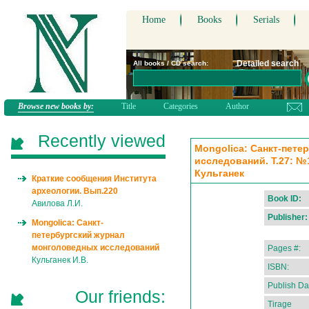
Home
Books
Serials
Detailed search
All books / CD search:
Browse new books by:
Title
Categories
Author
Recently viewed
Mongolica: Санкт-пет
исследований. Т.27: №1
Кульганек
Краткие сообщения Института
археологии. Вып.220
Book ID:
Авилова Л.И.
Publisher:
Mongolica: Санкт-
петербургский журнал
монголоведных исследований
Pages #:
Кульганек И.В.
ISBN:
Publish Da
Our friends:
Tirage