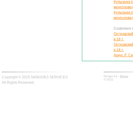
Кульганек 
монголове
Кульганек 
монголове
Customers in
Островский
в 18 т.
Островский
в 18 т.
Аркус Л. Се
Design by -
fiksius
Copyright © 2025 NKBOOKS SERVICES
© 2011
All Rights Reserved.