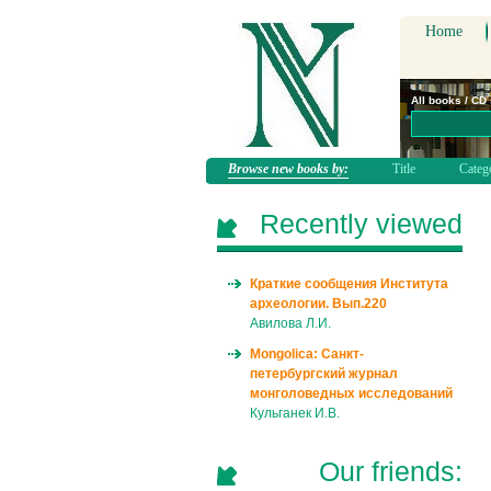
Home
All books / CD
Browse new books by:
Title
Categ
Recently viewed
Краткие сообщения Института
археологии. Вып.220
Авилова Л.И.
Mongolica: Санкт-
петербургский журнал
монголоведных исследований
Кульганек И.В.
Our friends: