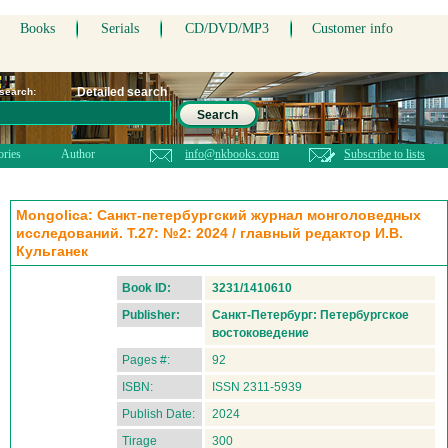
Books
Serials
CD/DVD/MP3
Customer info
Detailed search
 search:
Search
ories
Author
info@nkbooks.com
Subscribe to lists
Mongolica: Санкт-петербургский журнал монголоведных
исследований. Т.27: №2: 2024 / главный редактор И.В.
Кульганек
Book ID:
3231/1410610
Publisher:
Санкт-Петербург: Петербургское
востоковедение
Pages #:
92
ISBN:
ISSN 2311-5939
Publish Date:
2024
Tirage
300