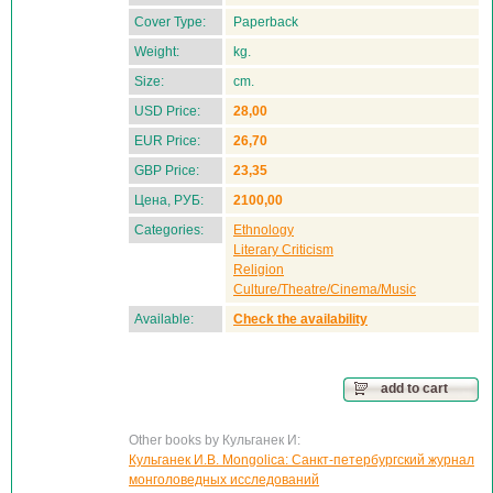
Cover Type:
Paperback
Weight:
kg.
Size:
cm.
USD Price:
28,00
EUR Price:
26,70
GBP Price:
23,35
Цена, РУБ:
2100,00
Categories:
Ethnology
Literary Criticism
Religion
Culture/Theatre/Cinema/Music
Available:
Check the availability
add to cart
Other books by Кульганек И:
Кульганек И.В. Mongolica: Санкт-петербургский журнал
монголоведных исследований