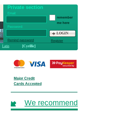
Private section
Email:
remember
me here
Password:
LOGIN
Remind password
Register
Latin
[Cyrillic]
Major Credit
Cards Accepted
We recommend